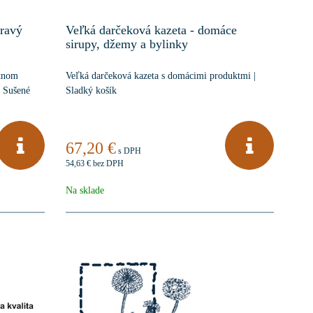
pravý
Veľká darčeková kazeta - domáce
sirupy, džemy a bylinky
ntnom
Veľká darčeková kazeta s domácimi produktmi |
a Sušené
Sladký košík
67,20 €
s DPH
54,63 €
bez DPH
Na sklade