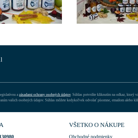
l
egislatívou a
zásadami ochrany osobných údajov
. Súhlas potvrdíte kliknutím na odkaz, ktorý 
acovaním vašich osobných údajov. Súhlas môžete kedykoľvek odvolať písomne, emailom alebo kl
A
VŠETKO O NÁKUPE
130980
Obchodné podmienky