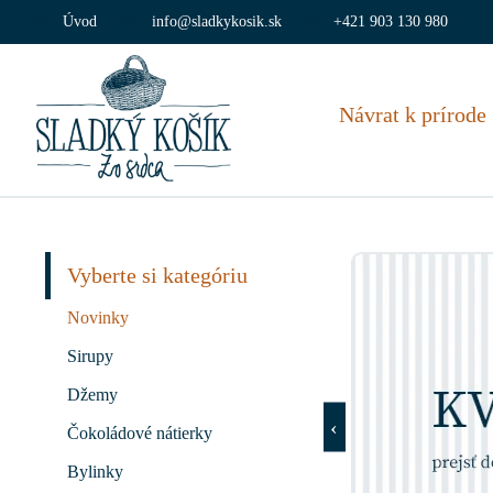
Úvod
info@sladkykosik.sk
+421 903 130 980
Návrat k prírode
Vyberte si kategóriu
Novinky
Sirupy
Džemy
Čokoládové nátierky
Bylinky