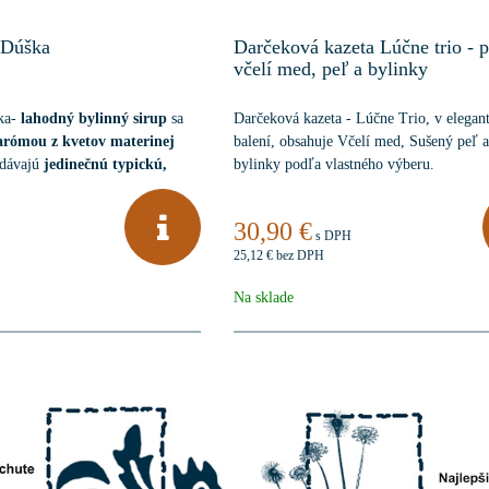
 Dúška
Darčeková kazeta Lúčne trio - 
včelí med, peľ a bylinky
ka-
lahodný bylinný sirup
sa
Darčeková kazeta - Lúčne Trio, v elega
rómou z kvetov materinej
balení, obsahuje Včelí med, Sušený peľ 
odávajú
jedinečnú typickú,
bylinky podľa vlastného výberu.
ú príchuť a vôňu
. Ideálny pre
bylinkových limonád
.
30,90 €
s DPH
25,12 €
bez DPH
Na sklade