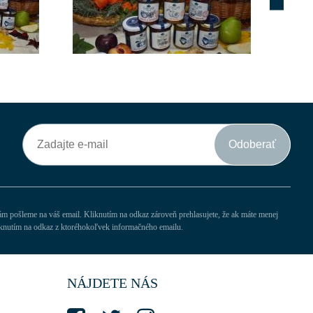
Odoberať
vám pošleme na váš email. Kliknutím na odkaz zároveň prehlasujete, že ak máte menej
iknutím na odkaz z ktoréhokoľvek informačného emailu.
NÁJDETE NÁS