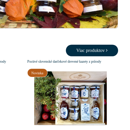
Viac produktov
írody
Poctivé slovenské darčekové drevené kazety z prírody
Novinka