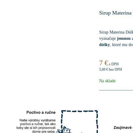
Sirup Materina
Sirup Materina Dúš
vyznačuje
jemnou a
dúšky
, ktoré mu d
lahodnú, bylinkov
prípravu
domácich 
7 €
s DPH
5,69 €
bez DPH
Na sklade