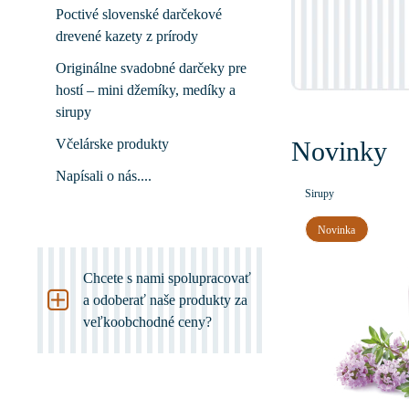
Poctivé slovenské darčekové
drevené kazety z prírody
Originálne svadobné darčeky pre
hostí – mini džemíky, medíky a
sirupy
Včelárske produkty
Novinky
Napísali o nás....
Sirupy
Novinka
Chcete s nami
spolupracovať
a odoberať naše
produkty
za
veľkoobchodné
ceny?