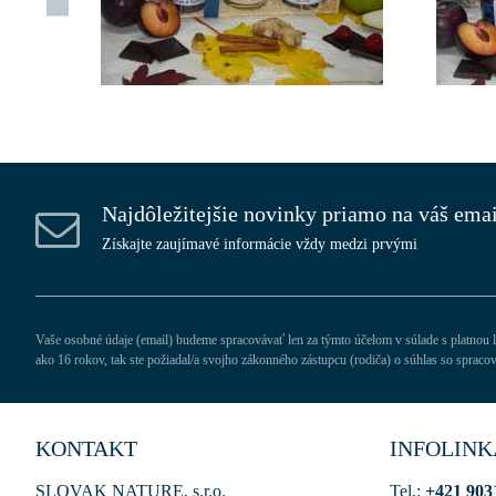
Najdôležitejšie novinky priamo na váš emai
Získajte zaujímavé informácie vždy medzi prvými
Vaše osobné údaje (email) budeme spracovávať len za týmto účelom v súlade s platnou l
ako 16 rokov, tak ste požiadal/a svojho zákonného zástupcu (rodiča) o súhlas so spr
KONTAKT
INFOLINK
SLOVAK NATURE, s.r.o.
Tel.:
+421 903