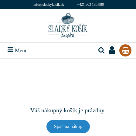
info@sladkykosik.sk
+421 903 130 980
Menu
Váš nákupný košík je prázdny.
Späť na nákup