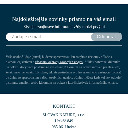
Najdôležitejšie novinky priamo na váš email
Získajte zaujímavé informácie vždy medzi prvými
Odoberať
Vaše osobné údaje (email) budeme spracovávať len za týmto účelom v súlade s
platnou legislatívou a
zásadami ochrany osobných údajov
. Súhlas potvrdíte kliknutím
na odkaz, ktorý vám pošleme na váš email. Kliknutím na odkaz zároveň prehlasujete,
že ak máte menej ako 16 rokov, tak ste požiadal/a svojho zákonného zástupcu (rodiča)
o súhlas so spracovaním vašich osobných údajov. Súhlas môžete kedykoľvek odvolať
písomne, emailom alebo kliknutím na odkaz z ktoréhokoľvek informačného emailu.
KONTAKT
SLOVAK NATURE, s.r.o.
Utekáč 849
985 06 Utekáč