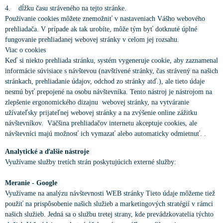
4. dĺžku času stráveného na tejto stránke.
Používanie cookies môžete znemožniť v nastaveniach Vášho webového
prehliadača. V prípade ak tak urobíte, môže tým byť dotknuté úplné
fungovanie prehliadanej webovej stránky v celom jej rozsahu.
Viac o cookies
Keď si niekto prehliada stránku, systém vygeneruje cookie, aby zaznamenal
informácie súvisiace s návštevou (navštívené stránky, čas strávený na našich
stránkach, prehliadanie údajov, odchod zo stránky atď.), ale tieto údaje
nesmú byť prepojené na osobu návštevníka. Tento nástroj je nástrojom na
zlepšenie ergonomického dizajnu webovej stránky, na vytváranie
užívateľsky prijateľnej webovej stránky a na zvýšenie online zážitku
návštevníkov. Väčšina prehliadačov internetu akceptuje cookies, ale
návštevníci majú možnosť ich vymazať alebo automaticky odmietnuť. .
Analytické a ďalšie nástroje
Využívame služby tretích strán poskytujúcich externé služby:
Meranie - Google
Využívame na analýzu návštevnosti WEB stránky Tieto údaje môžeme tiež
použiť na prispôsobenie našich služieb a marketingových stratégií v rámci
našich služieb. Jedná sa o službu tretej strany, kde prevádzkovatelia týchto