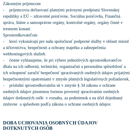
Zákonným príjemcom
- príjemcovia definovaní platnými právnymi predpismi Slovenskej
republiky a EÚ – zdravotné poisťovne, Sociálna poisťovňa, Finančná
správa, štátne a samosprávne orgány, kontrolné orgány, orgány činné v
trestnom konaní
Sprostredkovateľom
- ktorí vykonávajú pre našu spoločnosť podporné služby v oblasti miezd
a účtovníctva, bezpečnosti a ochrany majetku a zabezpečenia
webhostingových služieb.
- čestne vyhlasujeme, že pri výbere jednotlivých sprostredkovateľov
dbala na ich odbornú, technickú, organizačnú a personálnu spôsobilosť a
ich schopnosť zaručiť bezpečnosť spracúvaných osobných údajov prijatými
bezpečnostnými opatreniami v zmysle platných legislatívnych požiadaviek,
- príslušní sprostredkovatelia sú v zmysle § 34 zákona o ochrane
osobných údajov písomnou formou poverený spracúvaním osobných
údajov dotknutých osôb v rozsahu, za podmienok a na účel dojednaný
zmluvne a spôsobom podľa zákona o ochrane osobných údajov.
DOBA UCHOVANIA OSOBNÝCH ÚDAJOV
DOTKNUTÝCH OSÔB