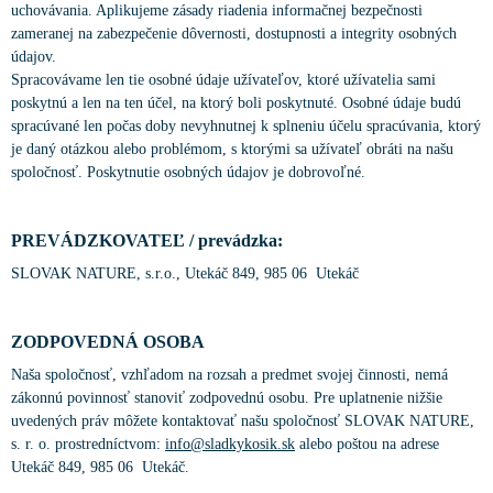
uchovávania. Aplikujeme zásady riadenia informačnej bezpečnosti
zameranej na zabezpečenie dôvernosti, dostupnosti a integrity osobných
údajov.
Spracovávame len tie osobné údaje užívateľov, ktoré užívatelia sami
poskytnú a len na ten účel, na ktorý boli poskytnuté. Osobné údaje budú
spracúvané len počas doby nevyhnutnej k splneniu účelu spracúvania, ktorý
je daný otázkou alebo problémom, s ktorými sa užívateľ obráti na našu
spoločnosť. Poskytnutie osobných údajov je dobrovoľné.
PREVÁDZKOVATEĽ / prevádzka:
SLOVAK NATURE, s.r.o., Utekáč 849, 985 06 Utekáč
ZODPOVEDNÁ OSOBA
Naša spoločnosť, vzhľadom na rozsah a predmet svojej činnosti, nemá
zákonnú povinnosť stanoviť zodpovednú osobu. Pre uplatnenie nižšie
uvedených práv môžete kontaktovať našu spoločnosť SLOVAK NATURE,
s. r. o. prostredníctvom:
info@sladkykosik.sk
alebo poštou na adrese
Utekáč 849, 985 06 Utekáč.