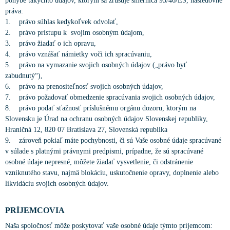
pohybe takýchto údajov, ktorým sa zrušuje smernica 95/46/ES, nasledovné
práva:
1. právo súhlas kedykoľvek odvolať,
2. právo prístupu k svojim osobným údajom,
3. právo žiadať o ich opravu,
4. právo vznášať námietky voči ich spracúvaniu,
5. právo na vymazanie svojich osobných údajov („právo byť
zabudnutý“),
6. právo na prenositeľnosť svojich osobných údajov,
7. právo požadovať obmedzenie spracúvania svojich osobných údajov,
8. právo podať sťažnosť príslušnému orgánu dozoru, ktorým na
Slovensku je Úrad na ochranu osobných údajov Slovenskej republiky,
Hraničná 12, 820 07 Bratislava 27, Slovenská republika
9. zároveň pokiaľ máte pochybnosti, či sú Vaše osobné údaje spracúvané
v súlade s platnými právnymi predpismi, prípadne, že sú spracúvané
osobné údaje nepresné, môžete žiadať vysvetlenie, či odstránenie
vzniknutého stavu, najmä blokáciu, uskutočnenie opravy, doplnenie alebo
likvidáciu svojich osobných údajov.
PRÍJEMCOVIA
Naša spoločnosť môže poskytovať vaše osobné údaje týmto príjemcom: