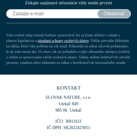
Získajte zaujímavé informácie vždy medzi prvými
Odoberať
Vaše osobné údaje (email) budeme spracovávať len za týmto účelom v súlade s
platnou legislatívou a
zásadami ochrany osobných údajov
. Súhlas potvrdíte kliknutím
na odkaz, ktorý vám pošleme na váš email. Kliknutím na odkaz zároveň prehlasujete,
že ak máte menej ako 16 rokov, tak ste požiadal/a svojho zákonného zástupcu (rodiča)
o súhlas so spracovaním vašich osobných údajov. Súhlas môžete kedykoľvek odvolať
písomne, emailom alebo kliknutím na odkaz z ktoréhokoľvek informačného emailu.
KONTAKT
SLOVAK NATURE, s.r.o.
Utekáč 849
985 06 Utekáč
IČO: 36811611
IČ DPH: SK2022423051