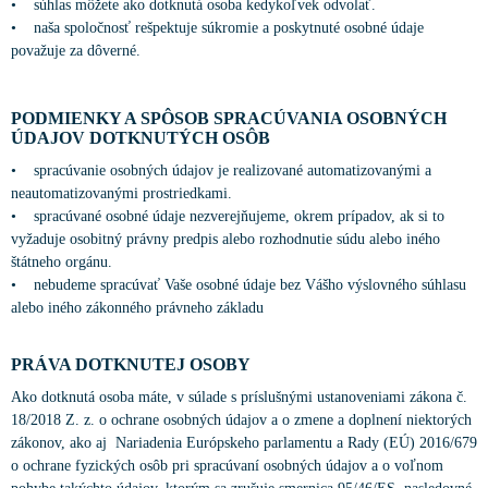
• súhlas môžete ako dotknutá osoba kedykoľvek odvolať.
• naša spoločnosť rešpektuje súkromie a poskytnuté osobné údaje
považuje za dôverné.
PODMIENKY A SPÔSOB SPRACÚVANIA OSOBNÝCH
ÚDAJOV DOTKNUTÝCH OSÔB
• spracúvanie osobných údajov je realizované automatizovanými a
neautomatizovanými prostriedkami.
• spracúvané osobné údaje nezverejňujeme, okrem prípadov, ak si to
vyžaduje osobitný právny predpis alebo rozhodnutie súdu alebo iného
štátneho orgánu.
• nebudeme spracúvať Vaše osobné údaje bez Vášho výslovného súhlasu
alebo iného zákonného právneho základu
PRÁVA DOTKNUTEJ OSOBY
Ako dotknutá osoba máte, v súlade s príslušnými ustanoveniami zákona č.
18/2018 Z. z. o ochrane osobných údajov a o zmene a doplnení niektorých
zákonov, ako aj Nariadenia Európskeho parlamentu a Rady (EÚ) 2016/679
o ochrane fyzických osôb pri spracúvaní osobných údajov a o voľnom