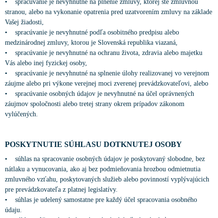
• spracúvanie je nevyhnutné na plnenie zmluvy, ktorej ste zmluvnou
stranou, alebo na vykonanie opatrenia pred uzatvorením zmluvy na základe
Vašej žiadosti,
• spracúvanie je nevyhnutné podľa osobitného predpisu alebo
medzinárodnej zmluvy, ktorou je Slovenská republika viazaná,
• spracúvanie je nevyhnutné na ochranu života, zdravia alebo majetku
Vás alebo inej fyzickej osoby,
• spracúvanie je nevyhnutné na splnenie úlohy realizovanej vo verejnom
záujme alebo pri výkone verejnej moci zverenej prevádzkovateľovi, alebo
• spracúvanie osobných údajov je nevyhnutné na účel oprávnených
záujmov spoločnosti alebo tretej strany okrem prípadov zákonom
vylúčených.
POSKYTNUTIE SÚHLASU DOTKNUTEJ OSOBY
• súhlas na spracovanie osobných údajov je poskytovaný slobodne, bez
nátlaku a vynucovania, ako aj bez podmieňovania hrozbou odmietnutia
zmluvného vzťahu, poskytovaných služieb alebo povinností vyplývajúcich
pre prevádzkovateľa z platnej legislatívy.
• súhlas je udelený samostatne pre každý účel spracovania osobného
údaju.